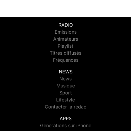
RADIO
Emissions
Animateurs
Playlist
Titres diffusés
Fréquences
NEWS
News
Musique
Sport
Lifestyle
Contacter la rédac
APPS
Generations sur iPhone