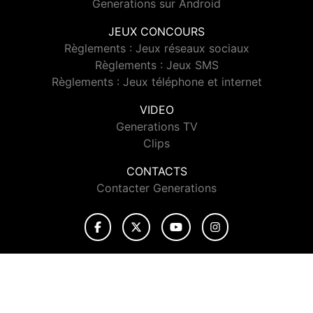
Generations sur Android
JEUX CONCOURS
Règlements : Jeux réseaux sociaux
Règlements : Jeux SMS
Règlements : Jeux téléphone et internet
VIDEO
Generations TV
Clips
CONTACTS
Contacter Generations
© 2026 Generations Tous droits réservés.
Signaler un contenu
-
Mentions légales
-
Politique de cookies
-