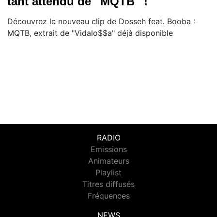
tant attendu de ''MQTB'' !
Découvrez le nouveau clip de Dosseh feat. Booba :
MQTB, extrait de "Vidalo$$a" déjà disponible
RADIO
Emissions
Animateurs
Playlist
Titres diffusés
Fréquences
NEWS