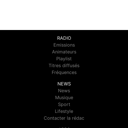
RADIO
Emissions
Animateurs
Playlist
Titres diffusés
Fréquences
NEWS
News
Musique
Sport
Lifestyle
Contacter la rédac