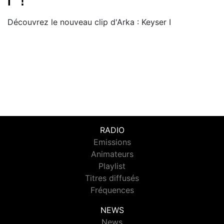
I'' !
Découvrez le nouveau clip d'Arka : Keyser I
RADIO
Emissions
Animateurs
Playlist
Titres diffusés
Fréquences
NEWS
News