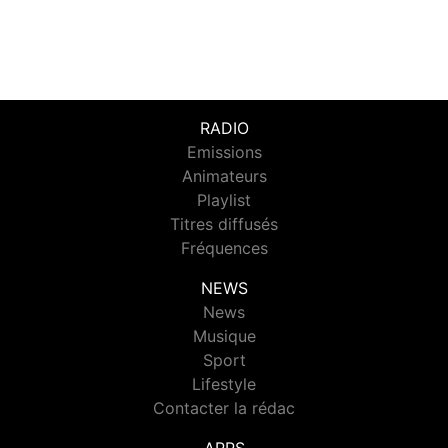
RADIO
Emissions
Animateurs
Playlist
Titres diffusés
Fréquences
NEWS
News
Musique
Sport
Lifestyle
Contacter la rédac