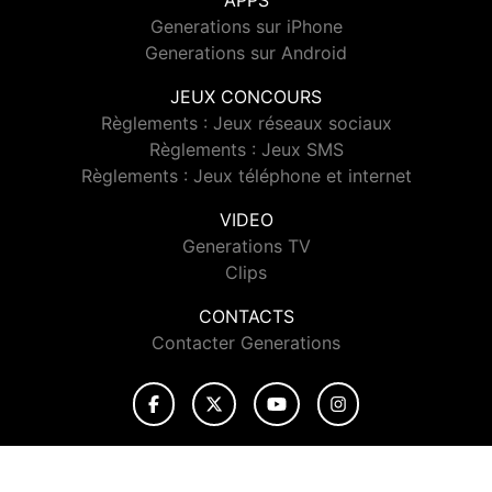
APPS
Generations sur iPhone
Generations sur Android
JEUX CONCOURS
Règlements : Jeux réseaux sociaux
Règlements : Jeux SMS
Règlements : Jeux téléphone et internet
VIDEO
Generations TV
Clips
CONTACTS
Contacter Generations