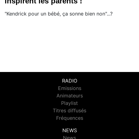
inspirent les parents !
"Kendrick pour un bébé, ça sonne bien non"...?
RADIO
Emissions
Animateurs
Playlist
Titres diffusés
Fréquences
NEWS
News