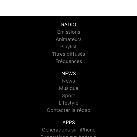
RADIO
Emissions
Animateurs
Playlist
Titres diffusés
Fréquences
NEWS
News
Musique
Sport
Lifestyle
Contacter la rédac
APPS
Generations sur iPhone