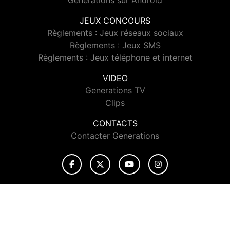
Generations sur Android
JEUX CONCOURS
Règlements : Jeux réseaux sociaux
Règlements : Jeux SMS
Règlements : Jeux téléphone et internet
VIDEO
Generations TV
Clips
CONTACTS
Contacter Generations
© 2026 Generations Tous droits réservés.
Signaler un contenu
-
Mentions légales
-
Politique de cookies
-