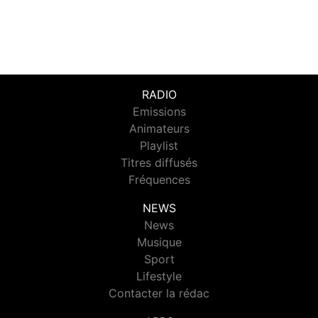
RADIO
Emissions
Animateurs
Playlist
Titres diffusés
Fréquences
NEWS
News
Musique
Sport
Lifestyle
Contacter la rédac