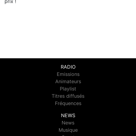
prix !
RADIO
Emissions
Animateurs
Playlist
Titres diffusés
Fréquences
NEWS
News
Musique