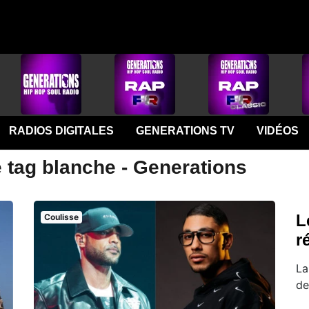
RADIOS DIGITALES
GENERATIONS TV
VIDÉOS
 tag blanche - Generations
L
Coulisse
r
La
de