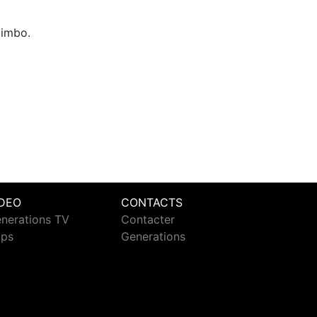
bimbo.
IDEO
CONTACTS
nerations TV
Contacter
ips
Generations