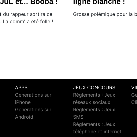
JuL et... Booba !
ligne blanche !
 du rappeur sortira ce
​Grosse polémique pour la 
. La comm' a été folle !
APPS
JEUX CONCOURS
V
Generations sur
Règlements : Jeux
Ge
iPhone
réseaux sociaux
Cl
Generations sur
Règlements : Jeux
Android
SMS
c
Règlements : Jeux
téléphone et internet