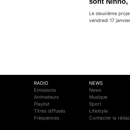
sont Ninho, 
Le deuxième projet
vendredi 17 janvier
RADIO
NEWS
Emissions
News
Animateurs
Musique
Playlist
Sport
Titres diffusés
Lifestyle
Fréquences
Contacter la réda