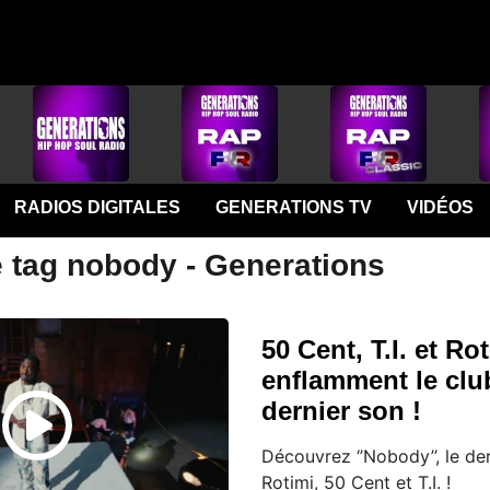
RADIOS DIGITALES
GENERATIONS TV
VIDÉOS
e tag nobody - Generations
50 Cent, T.I. et Ro
enflamment le clu
dernier son !
​Découvrez ‘’Nobody’’, le der
Rotimi, 50 Cent et T.I. !