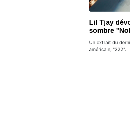
Lil Tjay dévo
sombre "No
Un extrait du dern
américain, "222".