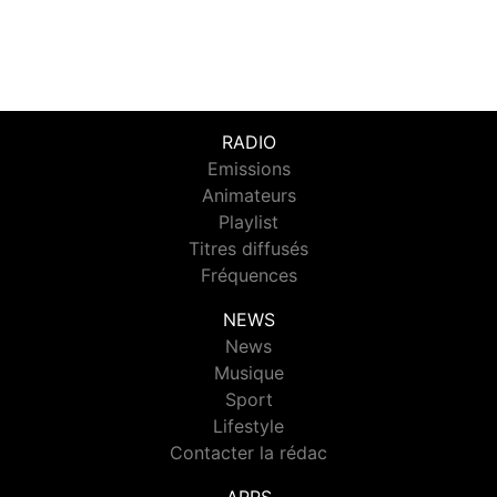
RADIO
Emissions
Animateurs
Playlist
Titres diffusés
Fréquences
NEWS
News
Musique
Sport
Lifestyle
Contacter la rédac