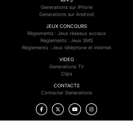
APPS
Generations sur iPhone
Generations sur Android
JEUX CONCOURS
Règlements : Jeux réseaux sociaux
Règlements : Jeux SMS
Règlements : Jeux téléphone et internet
VIDEO
Generations TV
Clips
CONTACTS
Contacter Generations