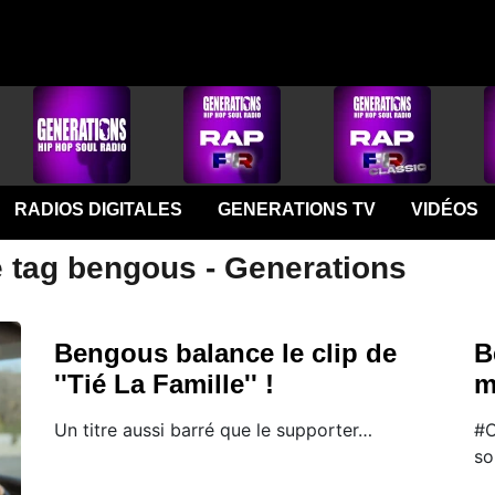
RADIOS DIGITALES
GENERATIONS TV
VIDÉOS
e tag bengous - Generations
Bengous balance le clip de
B
''Tié La Famille'' !
m
Un titre aussi barré que le supporter…
#O
so