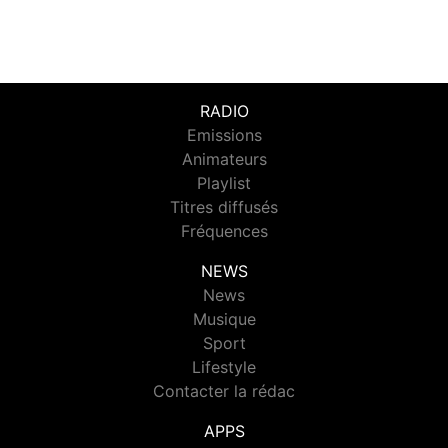
RADIO
Emissions
Animateurs
Playlist
Titres diffusés
Fréquences
NEWS
News
Musique
Sport
Lifestyle
Contacter la rédac
APPS