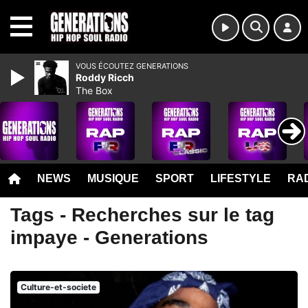
MENU
VOUS ÉCOUTEZ GENERATIONS
Roddy Ricch
The Box
NEWS
MUSIQUE
SPORT
LIFESTYLE
RAD
Tags - Recherches sur le tag
impaye - Generations
Culture-et-societe