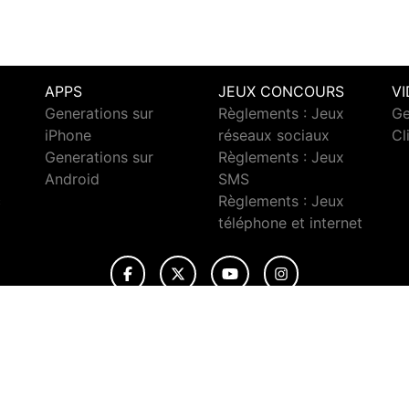
APPS
JEUX CONCOURS
V
Generations sur
Règlements : Jeux
Ge
iPhone
réseaux sociaux
Cl
Generations sur
Règlements : Jeux
Android
SMS
c
Règlements : Jeux
téléphone et internet
© 2026 Generations Tous droits réservés.
ignaler un contenu
-
Mentions légales
-
Politique de cookies
-
Conta