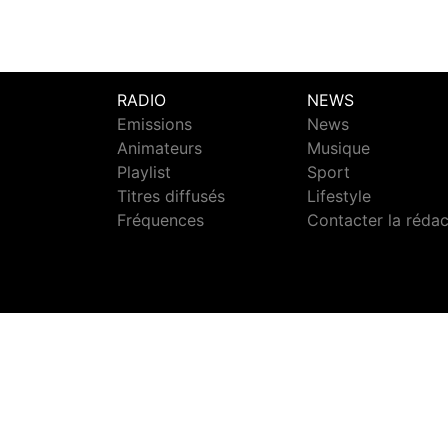
RADIO
NEWS
Emissions
News
Animateurs
Musique
Playlist
Sport
Titres diffusés
Lifestyle
Fréquences
Contacter la réda
S