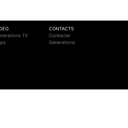
IDEO
CONTACTS
nerations TV
Contacter
ips
Generations
ct