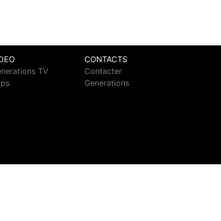
IDEO
CONTACTS
nerations TV
Contacter
ips
Generations
ct