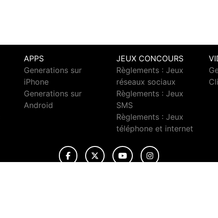
APPS
JEUX CONCOURS
V
Generations sur
Règlements : Jeux
Ge
iPhone
réseaux sociaux
Cl
Generations sur
Règlements : Jeux
Android
SMS
c
Règlements : Jeux
téléphone et internet
© 2026 Generations Tous droits réservés.
ignaler un contenu
-
Mentions légales
-
Politique de cookies
-
Conta