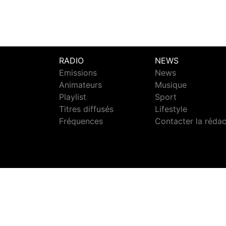
RADIO
NEWS
Emissions
News
Animateurs
Musique
Playlist
Sport
Titres diffusés
Lifestyle
Fréquences
Contacter la réda
S