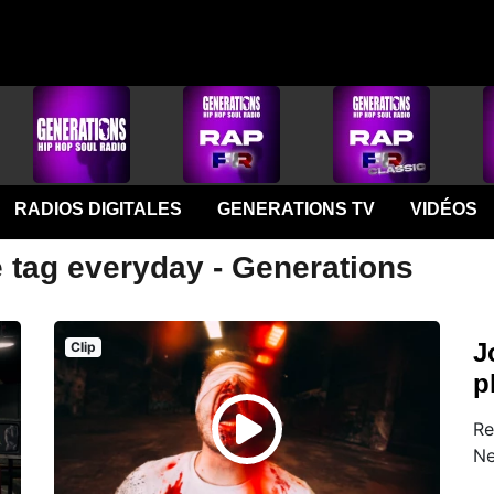
RADIOS DIGITALES
GENERATIONS TV
VIDÉOS
e tag everyday - Generations
J
Clip
p
Re
Ne