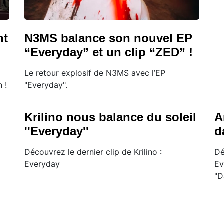
nt
N3MS balance son nouvel EP
“Everyday” et un clip “ZED” !
Le retour explosif de N3MS avec l’EP
 !
"Everyday".
Krilino nous balance du soleil
A
''Everyday''
d
Découvrez le dernier clip de Krilino :
Dé
Everyday
Ev
"D