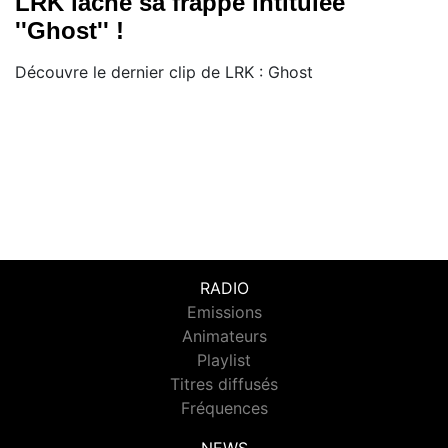
LRK lâche sa frappe intitulée
''Ghost'' !
Découvre le dernier clip de LRK : Ghost
RADIO
Emissions
Animateurs
Playlist
Titres diffusés
Fréquences