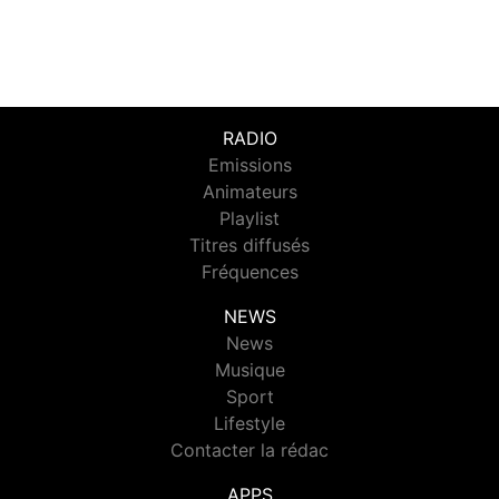
RADIO
Emissions
Animateurs
Playlist
Titres diffusés
Fréquences
NEWS
News
Musique
Sport
Lifestyle
Contacter la rédac
APPS