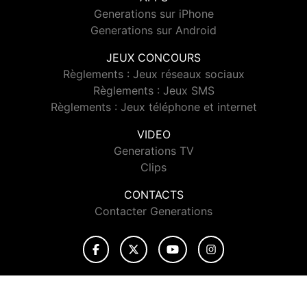
Generations sur iPhone
Generations sur Android
JEUX CONCOURS
Règlements : Jeux réseaux sociaux
Règlements : Jeux SMS
Règlements : Jeux téléphone et internet
VIDEO
Generations TV
Clips
CONTACTS
Contacter Generations
© 2026 Generations Tous droits réservés.