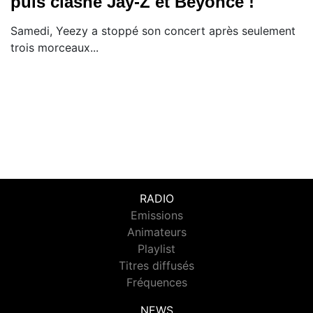
puis clashe Jay-Z et Beyoncé !
Samedi, Yeezy a stoppé son concert après seulement
trois morceaux...
RADIO
Emissions
Animateurs
Playlist
Titres diffusés
Fréquences
NEWS