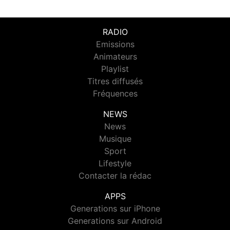
RADIO
Emissions
Animateurs
Playlist
Titres diffusés
Fréquences
NEWS
News
Musique
Sport
Lifestyle
Contacter la rédac
APPS
Generations sur iPhone
Generations sur Android