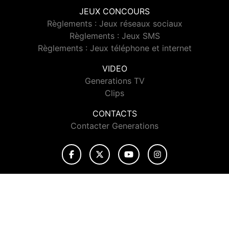
JEUX CONCOURS
Règlements : Jeux réseaux sociaux
Règlements : Jeux SMS
Règlements : Jeux téléphone et internet
VIDEO
Generations TV
Clips
CONTACTS
Contacter Generations
© 2026 Generations Tous droits réservés.
Signaler un contenu
-
Mentions légales
-
Politique de cookies
-
Contact