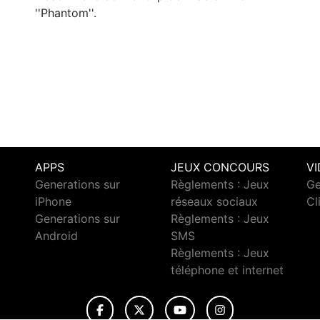
''Phantom''.
APPS
JEUX CONCOURS
V
Generations sur
Règlements : Jeux
Ge
iPhone
réseaux sociaux
Cl
Generations sur
Règlements : Jeux
Android
SMS
c
Règlements : Jeux
téléphone et internet