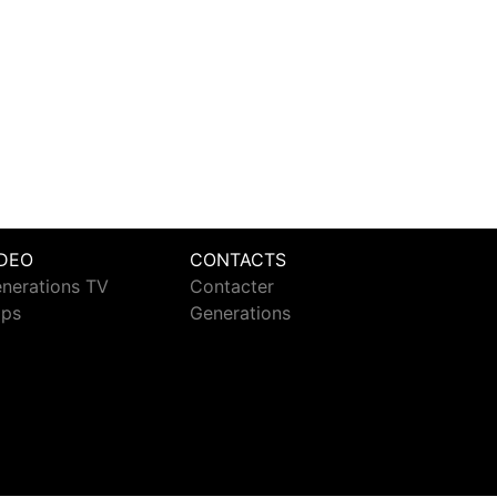
IDEO
CONTACTS
nerations TV
Contacter
ips
Generations