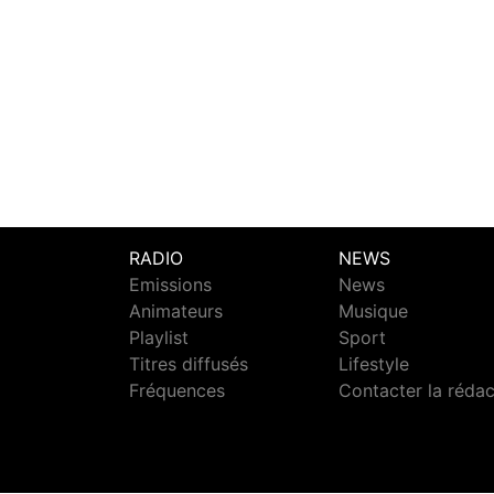
RADIO
NEWS
Emissions
News
Animateurs
Musique
Playlist
Sport
Titres diffusés
Lifestyle
Fréquences
Contacter la réda