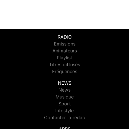
RADIO
Emissions
Animateurs
Playlist
Titres diffusés
Fréquences
NEWS
News
Musique
Sport
Lifestyle
Contacter la rédac