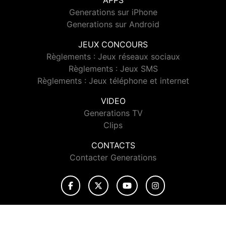
APPS
Generations sur iPhone
Generations sur Android
JEUX CONCOURS
Règlements : Jeux réseaux sociaux
Règlements : Jeux SMS
Règlements : Jeux téléphone et internet
VIDEO
Generations TV
Clips
CONTACTS
Contacter Generations