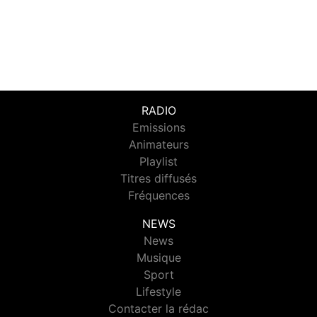
RADIO
Emissions
Animateurs
Playlist
Titres diffusés
Fréquences
NEWS
News
Musique
Sport
Lifestyle
Contacter la rédac