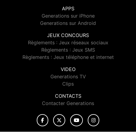
APPS
Generations sur iPhone
Generations sur Android
JEUX CONCOURS
Règlements : Jeux réseaux sociaux
Règlements : Jeux SMS
Règlements : Jeux téléphone et internet
VIDEO
Generations TV
Clips
CONTACTS
Contacter Generations