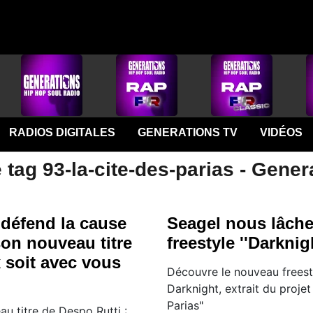
RADIOS DIGITALES
GENERATIONS TV
VIDÉOS
 tag 93-la-cite-des-parias - Gener
 défend la cause
Seagel nous lâch
son nouveau titre
freestyle ''Darknigh
x soit avec vous
Découvre le nouveau freest
Darknight, extrait du projet
Parias"
u titre de Despo Rutti :