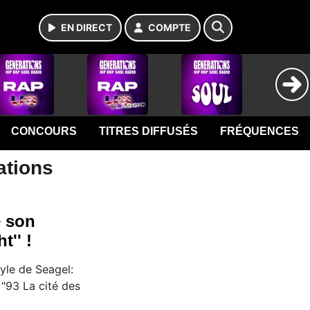
EN DIRECT
COMPTE
CONCOURS
TITRES DIFFUSÉS
FRÉQUENCES
ations
e son
t'' !
yle de Seagel:
 "93 La cité des