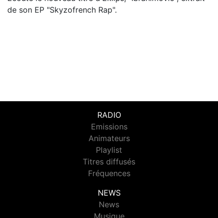
de son EP "Skyzofrench Rap".
RADIO
Emissions
Animateurs
Playlist
Titres diffusés
Fréquences
NEWS
News
Musique