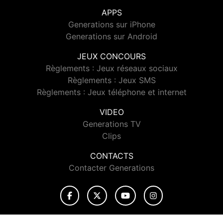
APPS
Generations sur iPhone
Generations sur Android
JEUX CONCOURS
Règlements : Jeux réseaux sociaux
Règlements : Jeux SMS
Règlements : Jeux téléphone et internet
VIDEO
Generations TV
Clips
CONTACTS
Contacter Generations