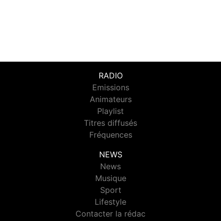
RADIO
Emissions
Animateurs
Playlist
Titres diffusés
Fréquences
NEWS
News
Musique
Sport
Lifestyle
Contacter la rédac