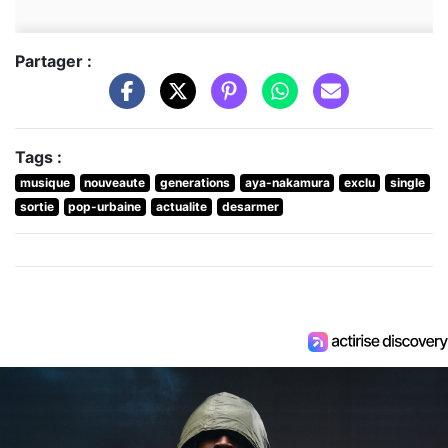
Partager :
Tags :
musique
nouveaute
generations
aya-nakamura
exclu
single
sortie
pop-urbaine
actualite
desarmer