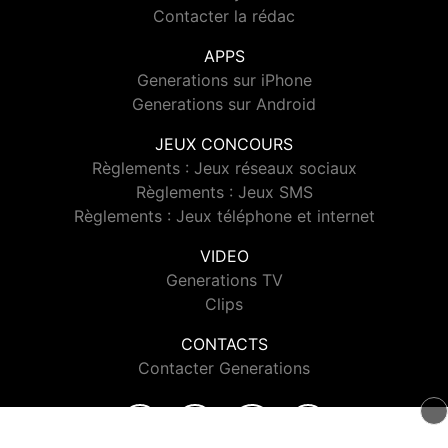
Contacter la rédac
APPS
Generations sur iPhone
Generations sur Android
JEUX CONCOURS
Règlements : Jeux réseaux sociaux
Règlements : Jeux SMS
Règlements : Jeux téléphone et internet
VIDEO
Generations TV
Clips
CONTACTS
Contacter Generations