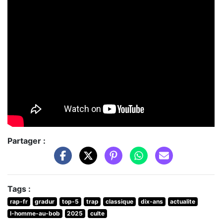
Partager :
Tags :
rap-fr
gradur
top-5
trap
classique
dix-ans
actualite
l-homme-au-bob
2025
culte