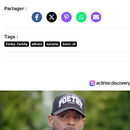
Partager :
Tags :
fonky-family
album
luciano
best-of