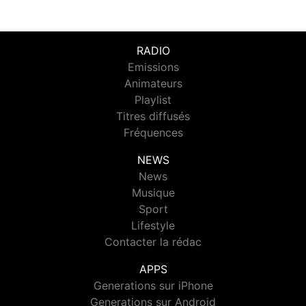
RADIO
Emissions
Animateurs
Playlist
Titres diffusés
Fréquences
NEWS
News
Musique
Sport
Lifestyle
Contacter la rédac
APPS
Generations sur iPhone
Generations sur Android