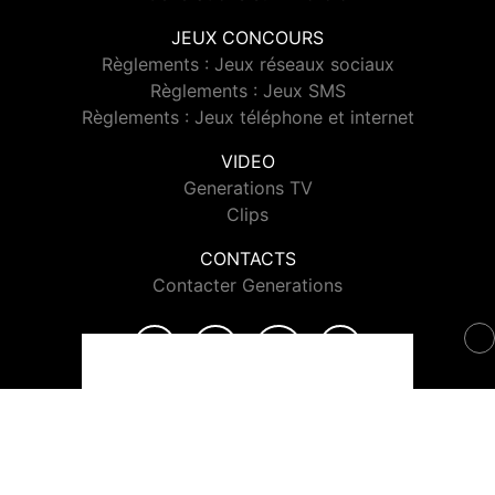
JEUX CONCOURS
Règlements : Jeux réseaux sociaux
Règlements : Jeux SMS
Règlements : Jeux téléphone et internet
VIDEO
Generations TV
Clips
CONTACTS
Contacter Generations
© 2026 Generations Tous droits réservés.
Signaler un contenu
-
Mentions légales
-
Politique de cookies
-
Contact