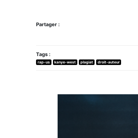
Partager :
Tags :
rap-us
kanye-west
plagiat
droit-auteur