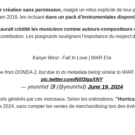
ur création sans permission,
malgré un refus explicite de leur p
 en 2018, les incluant
dans un pack d’instrumentales disponib
aurait crédité les musiciens comme auteurs-compositeurs
e
ribution. Les plaignants soulignent l'importance du respect des d
Kanye West - Fall In Love | WAR Era
o be from DONDA 2, but due to its metadata being similar to WAR 
pic.twitter.com/N0I3lgpXNY
— yeunrlsd 💽 (@yeunrlsd)
June 19, 2024
iels générés par ces morceaux. Selon les estimations,
"Hurrica
s 2024, sans compter les ventes de merchandising lors des év