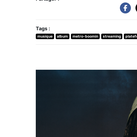
Tags :
musique
album
metro-boomin
streaming
plate