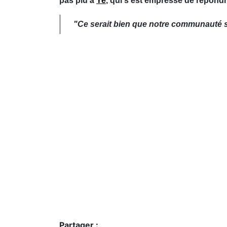
pas plu à
Ye
, qui s'est empressé de répond
"Ce serait bien que notre communauté so
Partager :