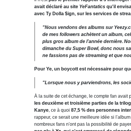
avait déclaré au site
YeFantatics
qu'il envis
avec Ty Dolla $ign, sur les services de stre
"
Nous vendons des albums sur Yeezy.com
de mes followers achètent un album, cela
plus gros album de l’année dernière.
Nou
dimanche du Super Bowl, donc nous sav
ne fassions pas de streaming et que no
Pour Ye, un boycott est nécessaire pour que
"
Lorsque nous y parviendrons, les sociét
À la suite de cet échange, le compte fan avait 
les deuxième et troisième parties de la tril
Kanye
, ce à quoi
87,5 % des personnes inter
rappeur, ce serait une meilleure idée si l'album
nombreux fans n'ont pas la possibilité de payer 