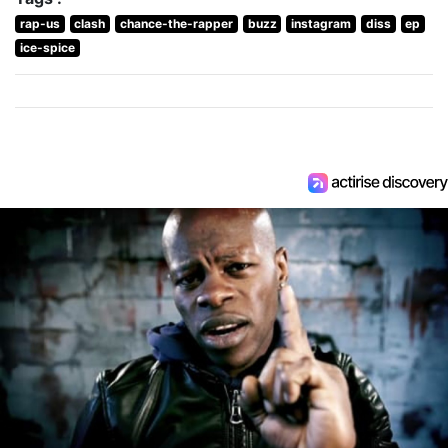
rap-us
clash
chance-the-rapper
buzz
instagram
diss
ep
ice-spice