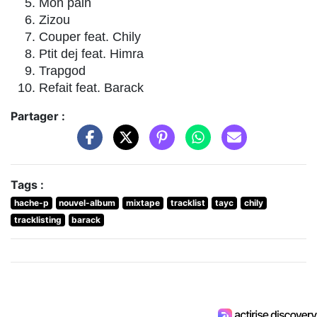
Mon pain
Zizou
Couper feat. Chily
Ptit dej feat. Himra
Trapgod
Refait feat. Barack
Partager :
Tags :
hache-p
nouvel-album
mixtape
tracklist
tayc
chily
tracklisting
barack