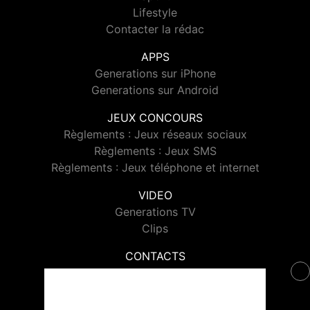
Lifestyle
Contacter la rédac
APPS
Generations sur iPhone
Generations sur Android
JEUX CONCOURS
Règlements : Jeux réseaux sociaux
Règlements : Jeux SMS
Règlements : Jeux téléphone et internet
VIDEO
Generations TV
Clips
CONTACTS
Contacter Generations