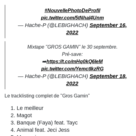
#NouvellePhotoDeProfil
pic.twitter.com/5tNhaI4Unm
— Hache-P (@LEBIGHACH)
September 16,
2022
Mixtape "GROS GAMIN" le 30 septembre.
Pré-save:
➡️
https://t.co/mHq0kQ6IeM
pic.twitter.com/YemctIkzRG
— Hache-P (@LEBIGHACH)
September 18,
2022
Le tracklisting complet de "Gros Gamin"
Le meilleur
Magot
Banque (Faya) feat. Tayc
Animal feat. Jeci Jess