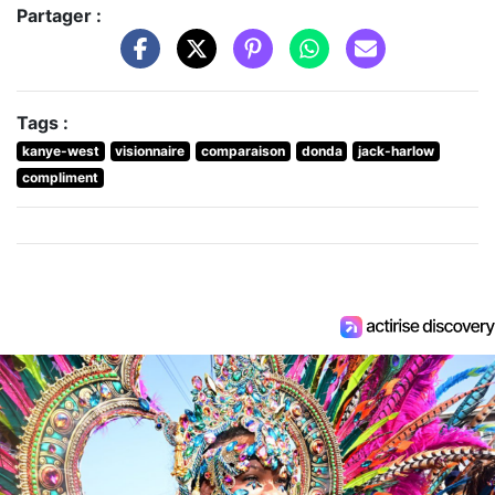
Partager :
Tags :
kanye-west
visionnaire
comparaison
donda
jack-harlow
compliment