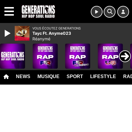
MENU
VOUS ÉCOUTEZ GENERATIONS
Tayc Ft. Anyme023
Réanymé
NEWS
MUSIQUE
SPORT
LIFESTYLE
RAD