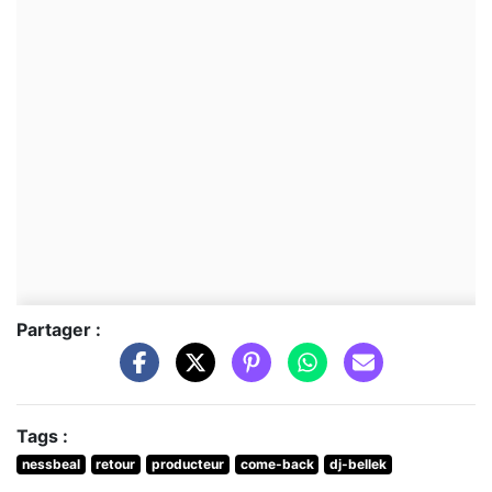
Partager :
Tags :
nessbeal
retour
producteur
come-back
dj-bellek