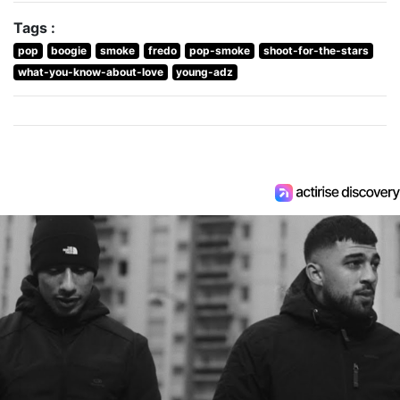
Tags :
pop
boogie
smoke
fredo
pop-smoke
shoot-for-the-stars
what-you-know-about-love
young-adz