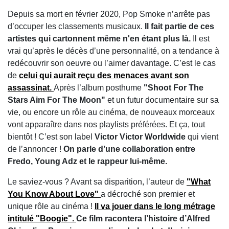
Depuis sa mort en février 2020, Pop Smoke n’arrête pas
d’occuper les classements musicaux.
Il fait partie de ces
artistes qui cartonnent même n'en étant plus là.
Il est
vrai qu’après le décès d’une personnalité, on a tendance à
redécouvrir son oeuvre ou l’aimer davantage. C’est le cas
de
celui qui aurait reçu des menaces avant son
assassinat.
Après l’album posthume
"Shoot For The
Stars Aim For The Moon"
et un futur documentaire sur sa
vie, ou encore un rôle au cinéma, de nouveaux morceaux
vont apparaître dans nos playlists préférées. Et ça, tout
bientôt ! C’est son label
Victor Victor Worldwide
qui vient
de l’annoncer !
On parle d’une collaboration entre
Fredo, Young Adz et le rappeur lui-même.
Le saviez-vous ? Avant sa disparition, l’auteur de
"What
You Know About Love"
a décroché son premier et
unique rôle au cinéma !
Il va jouer dans le long métrage
intitulé "Boogie".
Ce film racontera l’histoire d’Alfred