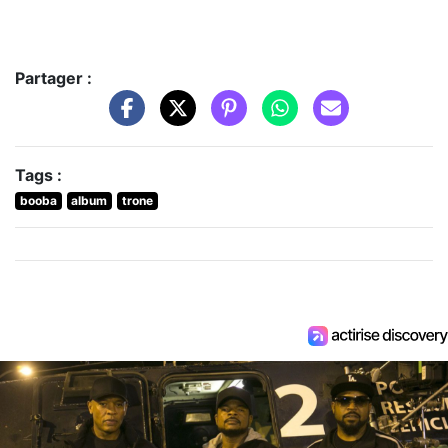
Partager :
Tags :
booba
album
trone