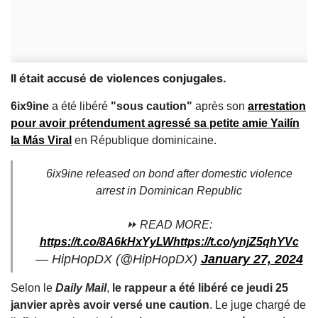
Il était accusé de violences conjugales.
6ix9ine
a été libéré
"sous caution"
après son
arrestation
pour avoir prétendument agressé sa petite amie Yailín
la Más Viral
en République dominicaine.
6ix9ine released on bond after domestic violence
arrest in Dominican Republic
⏩ READ MORE:
https://t.co/8A6kHxYyLW
https://t.co/ynjZ5qhYVc
— HipHopDX (@HipHopDX)
January 27, 2024
Selon le
Daily Mail
,
le rappeur a été libéré ce jeudi 25
janvier après avoir versé une caution
. Le juge chargé de