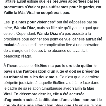
l'affaire aurait estimé que
les preuves apportées par les
procureurs n'étaient pas suffisantes pour le garde
r, car
Yailín la Más Viral ne coopèrerait pas.
Les "
plaintes pour violences"
ont été déposées par sa
mère,
Wanda Diaz
, mais sa fille nie qu'il y ait eu quoi que
ce soit. Cependant,
Wanda Diaz
n'a pas assisté à la
procédure pour donner son point de vue, car
elle aurait été
malade
à la suite d'une complication liée à une opération
de chirurgie esthétique. Une absence qui avait fait
beaucoup réagir.
À l'heure actuelle,
6ix9ine n'a pas le droit de quitter le
pays sans l'autorisation d'un juge
et
doit se présenter
au tribunal tous les deux mois
. Ce n'est que la dernière
péripétie judiciaire à laquelle 6ix9ine a dû faire face dans
le cadre de sa relation tumultueuse avec
Yailín la Más
Viral
.
En décembre dernier, elle a été accusée
d'agression suite à la diffusion d'une vidéo montrant le
couple dans une altercation physique
. On en saura plus