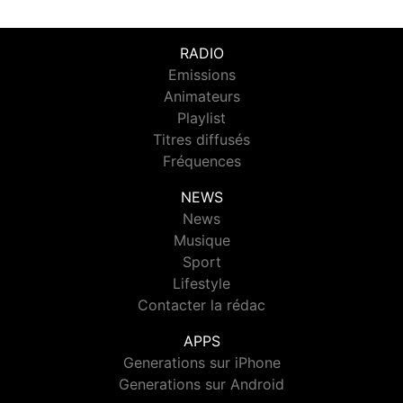
RADIO
Emissions
Animateurs
Playlist
Titres diffusés
Fréquences
NEWS
News
Musique
Sport
Lifestyle
Contacter la rédac
APPS
Generations sur iPhone
Generations sur Android