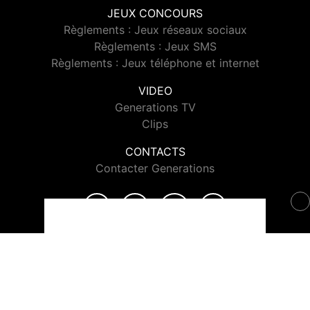
JEUX CONCOURS
Règlements : Jeux réseaux sociaux
Règlements : Jeux SMS
Règlements : Jeux téléphone et internet
VIDEO
Generations TV
Clips
CONTACTS
Contacter Generations
© 2026 Generations Tous droits réservés.
Signaler un contenu
-
Mentions légales
-
Politique de cookies
-
Contact