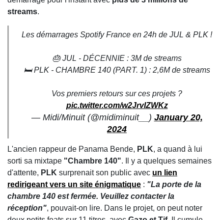
streams
.
Les démarrages Spotify France en 24h de JUL & PLK !
🎂 JUL - DÉCENNIE : 3M de streams
🛏️ PLK - CHAMBRE 140 (PART. 1) : 2,6M de streams
Vos premiers retours sur ces projets ?
pic.twitter.com/w2JrvIZWKz
— Midi/Minuit (@midiminuit__)
January 20,
2024
L'ancien rappeur de Panama Bende,
PLK
, a quand à lui
sorti sa mixtape
"Chambre 140"
. Il y a quelques semaines
d'attente,
PLK
surprenait son public avec
un lien
redirigeant vers un site énigmatique
:
"La porte de la
chambre 140 est fermée. Veuillez contacter la
réception"
, pouvait-on lire. Dans le projet, on peut noter
deux petits feats sur 11 titres, avec
Gazo et Tif
. Il cumule