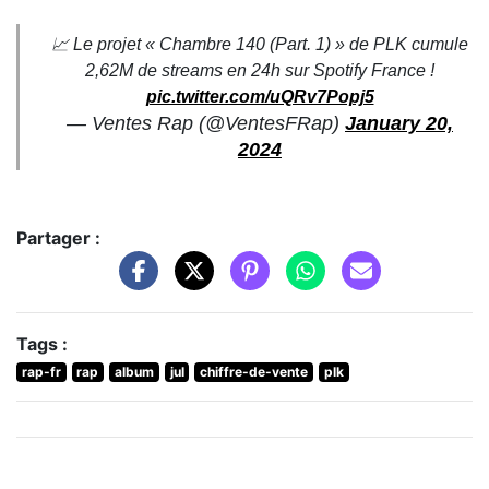
📈 Le projet « Chambre 140 (Part. 1) » de PLK cumule
2,62M de streams en 24h sur Spotify France !
pic.twitter.com/uQRv7Popj5
— Ventes Rap (@VentesFRap)
January 20,
2024
Partager :
Tags :
rap-fr
rap
album
jul
chiffre-de-vente
plk