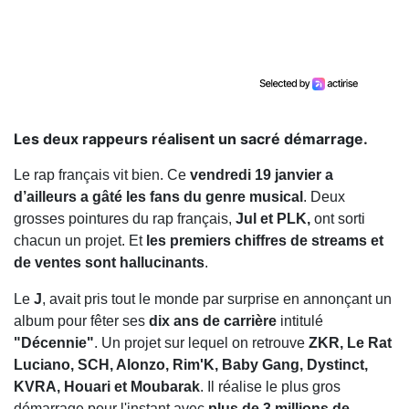
Les deux rappeurs réalisent un sacré démarrage.
Le rap français vit bien. Ce
vendredi 19 janvier a
d’ailleurs a gâté les fans du genre musical
. Deux
grosses pointures du rap français,
Jul et PLK,
ont sorti
chacun un projet. Et
les premiers chiffres de streams et
de ventes sont hallucinants
.
Le
J
, avait pris tout le monde par surprise en annonçant un
album pour fêter ses
dix ans de carrière
intitulé
"Décennie"
. Un projet sur lequel on retrouve
ZKR, Le Rat
Luciano, SCH, Alonzo, Rim'K, Baby Gang, Dystinct,
KVRA, Houari et Moubarak
. Il réalise le plus gros
démarrage pour l'instant avec
plus de 3 millions de