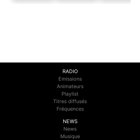
RADIO
Emissions
Animateurs
Playlist
Titres diffusés
Fréquences
NEWS
News
Musique