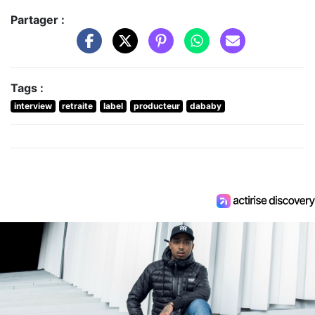
Partager :
Tags :
interview
retraite
label
producteur
dababy