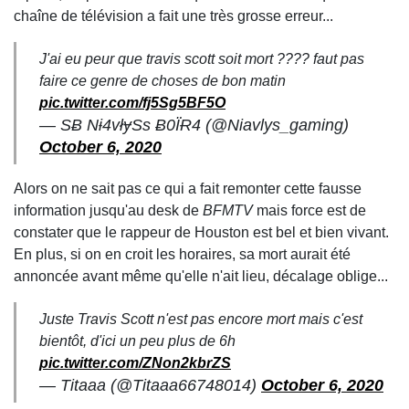
chaîne de télévision a fait une très grosse erreur...
J'ai eu peur que travis scott soit mort ???? faut pas
faire ce genre de choses de bon matin
pic.twitter.com/fj5Sg5BF5O
— SɃ Nɨ4vłɏSs Ƀ0ÏɌ4 (@Niavlys_gaming)
October 6, 2020
Alors on ne sait pas ce qui a fait remonter cette fausse
information jusqu'au desk de
BFMTV
mais force est de
constater que le rappeur de Houston est bel et bien vivant.
En plus, si on en croit les horaires, sa mort aurait été
annoncée avant même qu'elle n'ait lieu, décalage oblige...
Juste Travis Scott n'est pas encore mort mais c'est
bientôt, d'ici un peu plus de 6h
pic.twitter.com/ZNon2kbrZS
— Titaaa (@Titaaa66748014)
October 6, 2020