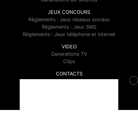
JEUX CONCOURS
Règlements : Jeux réseaux sociaux
Règlements : Jeux SMS
Règlements : Jeux téléphone et internet
VIDEO
Generations TV
Clips
CONTACTS
Contacter Generations
© 2026 Generations Tous droits réservés.
Signaler un contenu
-
Mentions légales
-
Politique de cookies
-