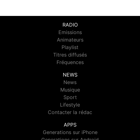
RADIO
Emissions
Animateurs
Playlist
Titres diffusés
Fréquences
NEWS
News
Musique
Sport
Lifestyle
Contacter la rédac
APPS
Generations sur iPhone
Generations sur Android