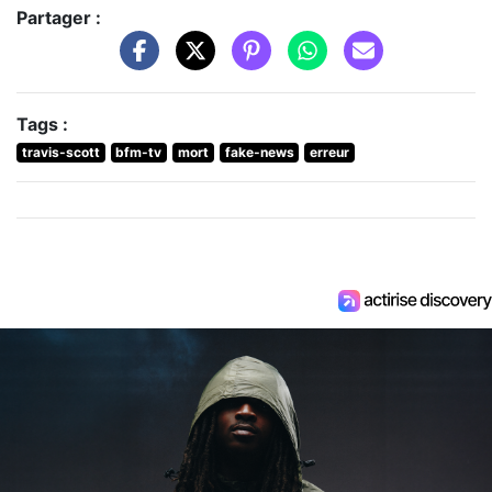
Partager :
Tags :
travis-scott
bfm-tv
mort
fake-news
erreur