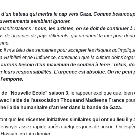
 d’un bateau qui mettra le cap vers Gaza.
Comme beaucoup d
uvernements semblent ignorer.
s manifestations :
nous, les artistes, on se doit de continuer à 
s de dizaines de pays différents, qui prennent la mer pour dénonc
enne.
r.
Il m'a fallu des semaines pour accepter les risques qu'implique
visibilité et de l'influence, convaincu que la culture doit s'organi
aurons besoin d'un maximum de soutien à terre : relais, dons,
r leurs responsabilités.
L'urgence est absolue. On ne peut p
 l’emporte.
 de "Nouvelle Ecole" saison 3
, le rappeur explique que, bien 
avec l'aide de l'association Thousand Madleens France
pour 
e l'aide humanitaire d'arriver dans la bande de Gaza.
tant que
les récentes initiatives similaires qui ont eu lieu il
à l'envoyer assez rapide après quelques jours de prison. On espè
 Hassan, en juin dernier.