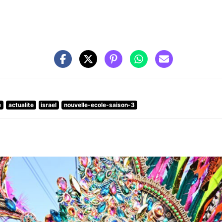
e
actualite
israel
nouvelle-ecole-saison-3