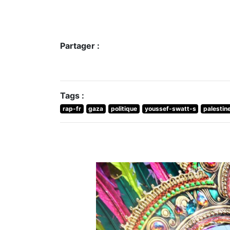
Partager :
Tags :
rap-fr
gaza
politique
youssef-swatt-s
palestin