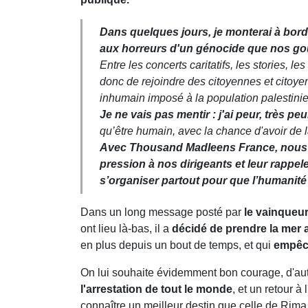
Dans quelques jours, je monterai à bord
aux horreurs d'un génocide que nos go
Entre les concerts caritatifs, les stories, le
donc de rejoindre des citoyennes et citoyen
inhumain imposé à la population palestini
Je ne vais pas mentir : j'ai peur, très peu
qu’être humain, avec la chance d'avoir de la 
Avec Thousand Madleens France,
nous 
pression à nos dirigeants et leur rappele
s’organiser partout pour que l’humanité
Dans un long message posté par
le vainqueur
ont lieu là-bas, il a
décidé de prendre la mer 
en plus depuis un bout de temps, et qui
empêch
On lui souhaite évidemment bon courage, d'au
l'arrestation de tout le monde
, et un retour 
connaître un meilleur destin que celle de Rima