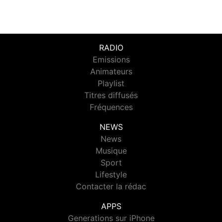
RADIO
Emissions
Animateurs
Playlist
Titres diffusés
Fréquences
NEWS
News
Musique
Sport
Lifestyle
Contacter la rédac
APPS
Generations sur iPhone