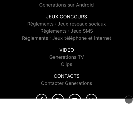
Generations sur Android
JEUX CONCOURS
Règlements : Jeux réseaux sociaux
Règlements : Jeux SMS
Règlements : Jeux téléphone et internet
VIDEO
Generations TV
Clips
CONTACTS
Contacter Generations
© 2026 Generations Tous droits réservés.
Signaler un contenu
-
Mentions légales
-
Politique de cookies
-