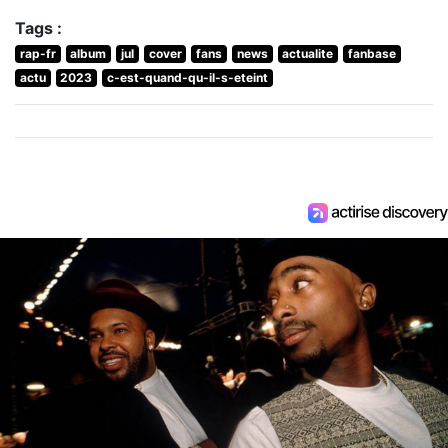
Tags :
rap-fr
album
jul
cover
fans
news
actualite
fanbase
actu
2023
c-est-quand-qu-il-s-eteint