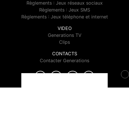
Règlements : Jeux réseaux sociaux
Règlements : Jeux SMS
Règlements : Jeux téléphone et internet
VIDEO
Generations TV
Clips
CONTACTS
Contacter Generations
© 2026 Generations Tous droits réservés.
Signaler un contenu
-
Mentions légales
-
Politique de cookies
-
Contact