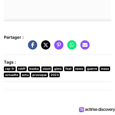
Partager :
Tags :
rap-fr
rohff
booba
clash
gims
feat
news
guerre
maes
actualite
actu
provoque
2023