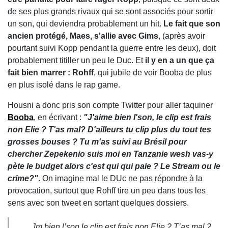
de ses plus grands rivaux qui se sont associés pour sortir
un son, qui deviendra probablement un hit.
Le fait que son
ancien protégé, Maes, s'allie avec Gims
, (après avoir
pourtant suivi Kopp pendant la guerre entre les deux), doit
probablement titiller un peu le Duc. Et
il y en a un que ça
fait bien marrer : Rohff
, qui jubile de voir Booba de plus
en plus isolé dans le rap game.
Housni a donc pris son compte Twitter pour aller taquiner
Booba
, en écrivant :
"J'aime bien l'son, le clip est frais
non Elie ? T'as mal? D'ailleurs tu clip plus du tout tes
grosses bouses ? Tu m'as suivi au Brésil pour
chercher Zepekenio suis moi en Tanzanie wesh vas-y
pète le budget alors c'est qui qui paie ? Le Stream ou le
crime?"
. On imagine mal le DUc ne pas répondre à la
provocation, surtout que Rohff tire un peu dans tous les
sens avec son tweet en sortant quelques dossiers.
Jm bien l’son,le clip est frais non Elie ? T’as mal ?