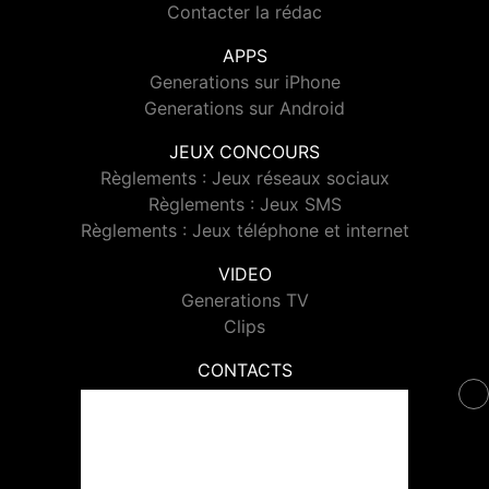
Contacter la rédac
APPS
Generations sur iPhone
Generations sur Android
JEUX CONCOURS
Règlements : Jeux réseaux sociaux
Règlements : Jeux SMS
Règlements : Jeux téléphone et internet
VIDEO
Generations TV
Clips
CONTACTS
Contacter Generations