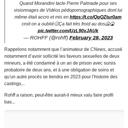
Quand Morandini tacle Pierre Palmade pour ses
visionnages de Vidéos pédopornographiques dont lui
même était accro et mis en
https://t.co/QqQZtur0am
croit on a oublié🥴Ça fait très froid au dos🥶🤮
pic.twitter.com/UzL90xJAUk
— ROHFF (@rohff)
February 28, 2023
Rappelons notamment que l’animateur de
CNews
, accusé
notamment d’avoir sollicité les faveurs sexuelles de deux
mineurs, a été condamné à un an de prison avec sursis
probatoire de deux ans, et à une obligation de soins et
qu'un autre procès se tiendra en 2023 pour l'histoire des
castings...
Rohff a raison, peut-être aurait-il mieux valu faire profil
bas...