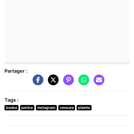
Partager :
Tags :
booba
justice
instagram
censure
plainte