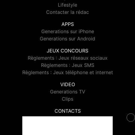
Lifestyle
Contacter la rédac
APPS
Generations sur iPhone
Generations sur Android
JEUX CONCOURS
Règlements : Jeux réseaux sociaux
Règlements : Jeux SMS
Règlements : Jeux téléphone et internet
VIDEO
Generations TV
Clips
CONTACTS
Contacter Generations