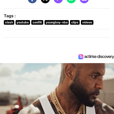
Tags :
clash
youtube
conflit
youngboy-nba
clips
videos